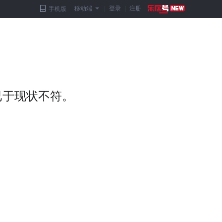
移动端
|
登录
|
注册
手机版
已于现状不符。