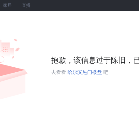
家居
直播
抱歉，该信息过于陈旧，
去看看
哈尔滨热门楼盘
吧