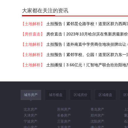
大家都在关注的资讯
【土地解析】
土拍预告丨紧邻昆仑路学校！道里区群力西两
【房价直击】
超9亿起拍！
房价直击丨2023年10月哈尔滨在售新房最新
【土地解析】
汇总！
土拍预告丨道外南直中学旁商住地块挂牌出让 
【土地解析】
拍价约3591元/㎡
土拍预告丨紧邻学校、公园！道里区群力东一
【土地解析】
地块近2.1亿起拍
土拍播报丨3.66亿元！汇智地产联合欣欣阳地
群力西商住地块
城市房产
城市楼盘
区域房价
区域楼盘
区
北京房产
苏州房产
青岛房产
上
天津房产
长春房产
郑州房产
重
宁波房产
三亚房产
沈阳房产
石
中山房产
太原房产
佛山房产
东