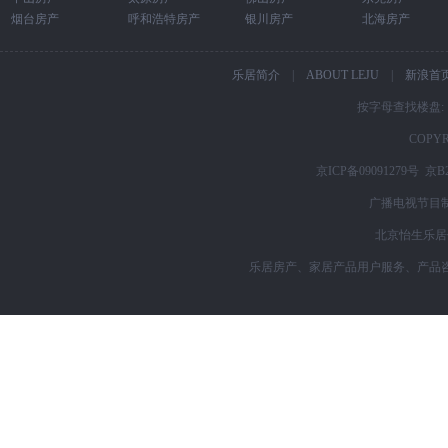
烟台房产
呼和浩特房产
银川房产
北海房产
乐居简介
|
ABOUT LEJU
|
新浪首
按字母查找楼盘
COPYR
京ICP备09091279号
京B2
广播电视节目制
北京怡生乐居信
乐居房产、家居产品用户服务、产品咨询购买