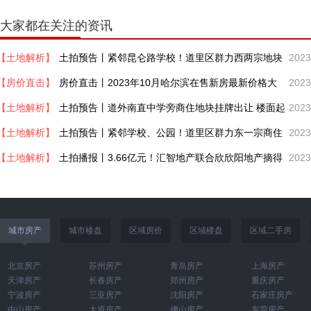
大家都在关注的资讯
【土地解析】
土拍预告丨紧邻昆仑路学校！道里区群力西两宗地块
2023
【房价直击】
超9亿起拍！
房价直击丨2023年10月哈尔滨在售新房最新价格大
2023
【土地解析】
汇总！
土拍预告丨道外南直中学旁商住地块挂牌出让 楼面起
2023
【土地解析】
拍价约3591元/㎡
土拍预告丨紧邻学校、公园！道里区群力东一宗商住
2023
【土地解析】
地块近2.1亿起拍
土拍播报丨3.66亿元！汇智地产联合欣欣阳地产摘得
2023
群力西商住地块
城市房产
城市楼盘
区域房价
区域楼盘
区域二手房
北京房产
苏州房产
青岛房产
上海房产
天津房产
长春房产
郑州房产
重庆房产
宁波房产
三亚房产
沈阳房产
石家庄房产
中山房产
太原房产
佛山房产
东莞房产