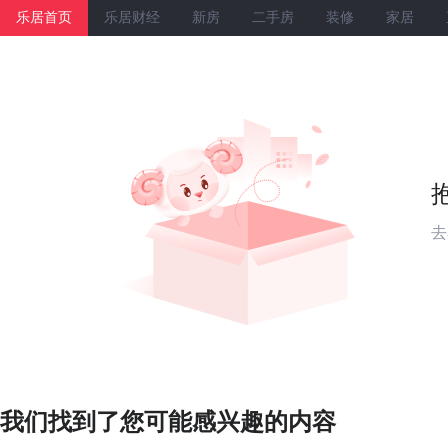
乐居首页
乐居财经
新房
二手房
装修
家居
去
我们找到了您可能感兴趣的内容